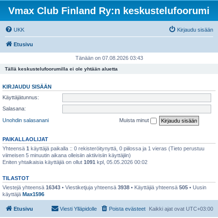
Vmax Club Finland Ry:n keskustelufoorumi
UKK
Kirjaudu sisään
Etusivu
Tänään on 07.08.2026 03:43
Tällä keskustelufoorumilla ei ole yhtään aluetta
KIRJAUDU SISÄÄN
Käyttäjätunnus:
Salasana:
Unohdin salasanani
Muista minut
PAIKALLAOLIJAT
Yhteensä
1
käyttäjä paikalla :: 0 rekisteröitynyttä, 0 piilossa ja 1 vieras (Tieto perustuu
viimeisen 5 minuutin aikana olleisiin aktiivisiin käyttäjiin)
Eniten yhtaikaisia käyttäjiä on ollut
1091
kpl, 05.05.2026 00:02
TILASTOT
Viestejä yhteensä
16343
• Viestiketjuja yhteensä
3938
• Käyttäjiä yhteensä
505
• Uusin
käyttäjä
Max1596
Etusivu
Viesti Ylläpidolle
Poista evästeet
Kaikki ajat ovat
UTC+03:00