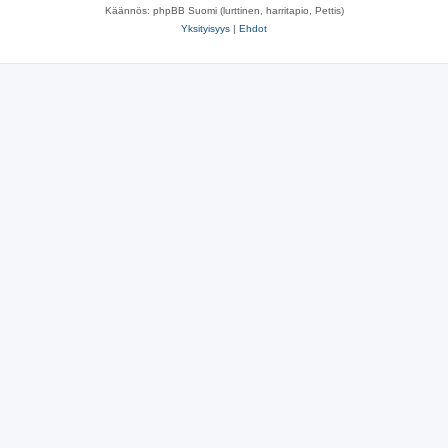
Käännös: phpBB Suomi (lurttinen, harritapio, Pettis)
Yksityisyys
|
Ehdot