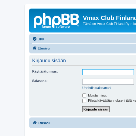
Vmax Club Finlan
Tämä on Vmax Club Finland Ry:n ke
UKK
Etusivu
Kirjaudu sisään
Käyttäjätunnus:
Salasana:
Unohdin salasanani
Muista minut
Piilota käyttäjätunnukseni tällä k
Etusivu