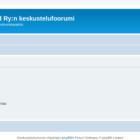
d Ry:n keskustelufoorumi
skustelupalsta.
ertaa
Keskustelufoorumin ohjelmisto
phpBB
® Forum Software © phpBB Limited