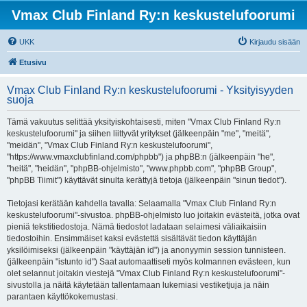
Vmax Club Finland Ry:n keskustelufoorumi
UKK
Kirjaudu sisään
Etusivu
Vmax Club Finland Ry:n keskustelufoorumi - Yksityisyyden
suoja
Tämä vakuutus selittää yksityiskohtaisesti, miten "Vmax Club Finland Ry:n
keskustelufoorumi" ja siihen liittyvät yritykset (jälkeenpäin "me", "meitä",
"meidän", "Vmax Club Finland Ry:n keskustelufoorumi",
"https://www.vmaxclubfinland.com/phpbb") ja phpBB:n (jälkeenpäin "he",
"heitä", "heidän", "phpBB-ohjelmisto", "www.phpbb.com", "phpBB Group",
"phpBB Tiimit") käyttävät sinulta kerättyjä tietoja (jälkeenpäin "sinun tiedot").
Tietojasi kerätään kahdella tavalla: Selaamalla "Vmax Club Finland Ry:n
keskustelufoorumi"-sivustoa. phpBB-ohjelmisto luo joitakin evästeitä, jotka ovat
pieniä tekstitiedostoja. Nämä tiedostot ladataan selaimesi väliaikaisiin
tiedostoihin. Ensimmäiset kaksi evästettä sisältävät tiedon käyttäjän
yksilöimiseksi (jälkeenpäin "käyttäjän id") ja anonyymin session tunnisteen.
(jälkeenpäin "istunto id") Saat automaattiseti myös kolmannen evästeen, kun
olet selannut joitakin viestejä "Vmax Club Finland Ry:n keskustelufoorumi"-
sivustolla ja näitä käytetään tallentamaan lukemiasi vestiketjuja ja näin
parantaen käyttökokemustasi.