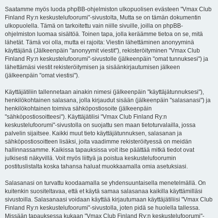
Saatamme myös luoda phpBB-ohjelmiston ulkopuolisen evästeen "Vmax Club
Finland Ry:n keskustelufoorumi"-sivustolta, Mutta se on tämän dokumentin
ulkopuolella. Tämä on tarkoitettu vain niille sivuille, joilla on phpBB-
ohjelmiston luomaa sisältöä. Toinen tapa, jolla keräämme tietoa on se, mitä
lähetät. Tämä voi olla, mutta ei rajoita: Viestin lähettäminen anonyyminä
käyttäjänä (Jälkeenpäin "anonyymit viestit"), rekisteröityminen "Vmax Club
Finland Ry:n keskustelufoorumi"-sivustolle (jälkeenpäin "omat tunnuksesi") ja
lähettämäsi viestit rekisteröitymisen ja sisäänkirjautumisen jälkeen
(jälkeenpäin "omat viestisi").
Käyttäjätiliin tallennetaan ainakin nimesi (jälkeenpäin "käyttäjätunnuksesi"),
henkilökohtainen salasana, jolla kirjaudut sisään (jälkeenpäin "salasanasi") ja
henkilökohtainen toimiva sähköpostiosoite (jälkeenpäin
"sähköpostiosoitteesi"). Käyttäjätilisi "Vmax Club Finland Ry:n
keskustelufoorumi"-sivustolla on suojattu sen maan tietoturvalailla, jossa
palvelin sijaitsee. Kaikki muut tieto käyttäjätunnuksen, salasanan ja
sähköpostiosoitteen lisäksi, joita vaadimme rekisteröityessä on meidän
hallinnassamme. Kaikissa tapauksissa voit itse päättää mitkä tiedot ovat
julkisesti näkyvillä. Voit myös liittyä ja poistua keskustelufoorumin
postituslistalta koska tahansa haluat muokkaamalla omia asetuksiasi.
Salasanasi on turvattu koodaamalla se yhdensuuntaisella menetelmällä. On
kuitenkin suositeltavaa, että et käytä samaa salasanaa kaikilla käyttämilläsi
sivustoilla. Salasanaasi voidaan käyttää kirjautumaan käyttäjätiliisi "Vmax Club
Finland Ry:n keskustelufoorumi"-sivustolla, joten pidä se huolella tallessa.
Missään tapauksessa kukaan "Vmax Club Finland Ry:n keskustelufoorumi"-