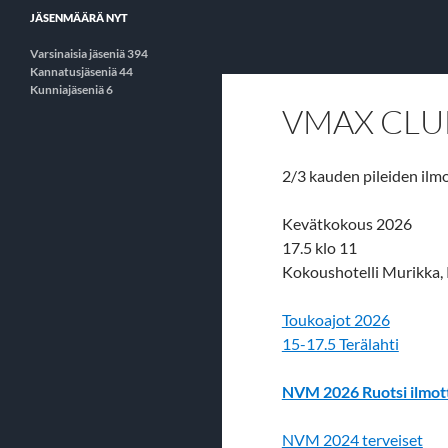
JÄSENMÄÄRÄ NYT
Varsinaisia jäseniä 394
Kannatusjäseniä 44
Kunniajäseniä 6
VMAX CLU
2/3 kauden pileiden il
Kevätkokous 2026
17.5 klo 11
Kokoushotelli Murikka, 
Toukoajot 2026
15-17.5 Terälahti
NVM 2026 Ruotsi ilmot
NVM 2024 terveiset