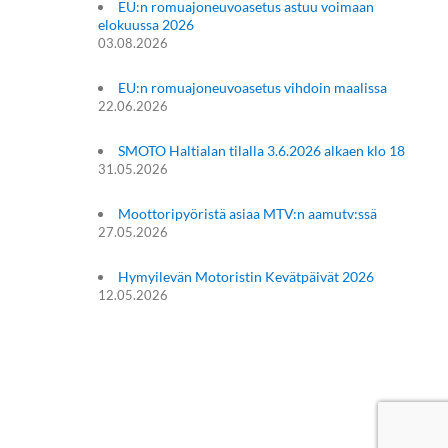
EU:n romuajoneuvoasetus astuu voimaan
elokuussa 2026
03.08.2026
EU:n romuajoneuvoasetus vihdoin maalissa
22.06.2026
SMOTO Haltialan tilalla 3.6.2026 alkaen klo 18
31.05.2026
Moottoripyöristä asiaa MTV:n aamutv:ssä
27.05.2026
Hymyilevän Motoristin Kevätpäivät 2026
12.05.2026