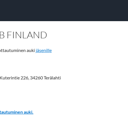
B FINLAND
mottautuminen auki
jäsenille
Kuterintie 226, 34260 Terälahti
tautuminen auki.