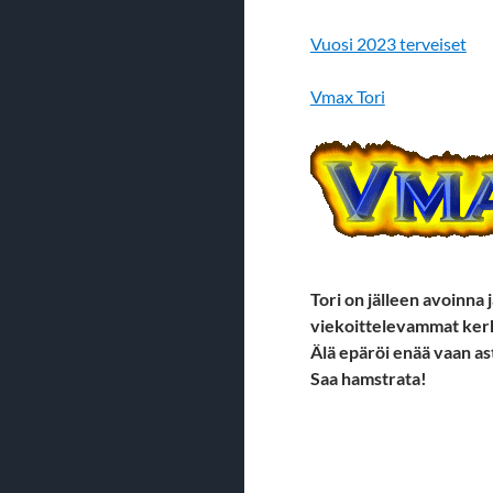
Vuosi 2023 terveiset
Vmax Tori
Tori on jälleen avoinna 
viekoittelevammat kerho
Älä epäröi enää vaan as
Saa hamstrata!