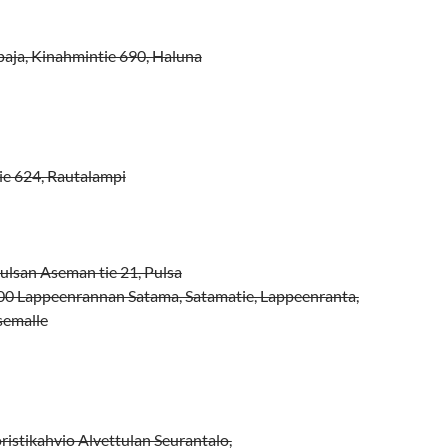
paja, Kinahmintie 690, Haluna
tie 624, Rautalampi
ulsan Aseman tie 21, Pulsa
0 Lappeenrannan Satama, Satamatie, Lappeenranta,
semalle
ristikahvio Alvettulan Seurantalo,