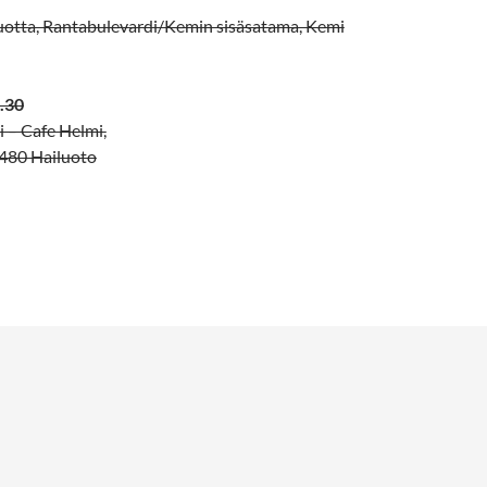
uotta, Rantabulevardi/Kemin sisäsatama, Kemi
4.30
 – Cafe Helmi,
480 Hailuoto