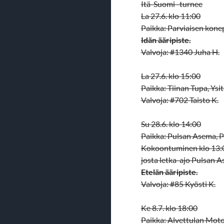
Itä-Suomi -turnee
La 27.6. klo 11:00
Paikka: Parviaisen kone
Idän ääripiste.
Valvoja: #1340 Juha H.
La 27.6. klo 15:00
Paikka: Tiinan Tupa, Ysi
Valvoja: #702 Taisto K.
Su 28.6. klo 14:00
Paikka: Pulsan Asema, P
Kokoontuminen klo 13:0
josta letka-ajo Pulsan A
Etelän ääripiste.
Valvoja: #85 Kyösti K.
Ke 8.7. klo 18:00
Paikka: Alvettulan Moto