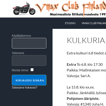
Siirry
sisältöön
Etsi
Vmax Club Finland
ETUSIVU
VMAX CLUB FINLAN
Maximaalisia fiiliksiä vuodesta 1997
Käyttäjätunnus
KULKURIA
Extra kulkuri 6.8 tiedot a
Salasana
Extra
To 6.8. klo 17:30
Paikka: Mallinkaisen moto
Muista minut
Valvoja: Sari A.
La 15.8. klo xx.xx.
Salasana hukassa?
Paikka: Jänkhällä Jytis
Pohjoisen ääripiste.
Valvoja: #1340 Juha H.