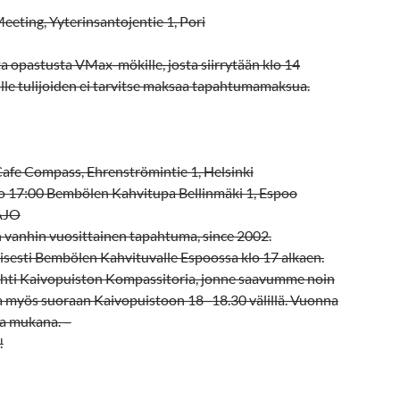
Meeting, Yyterinsantojentie 1, Pori
a opastusta VMax-mökille, josta siirrytään klo 14
ille tulijoiden ei tarvitse maksaa tapahtumamaksua.
Cafe Compass, Ehrenströmintie 1, Helsinki
o 17:00 Bembölen Kahvitupa Bellinmäki 1, Espoo
AJO
n vanhin vuosittainen tapahtuma, since 2002.
sesti Bembölen Kahvituvalle Espoossa klo 17 alkaen.
ohti Kaivopuiston Kompassitoria, jonne saavumme noin
lla myös suoraan Kaivopuistoon 18–18.30 välillä. Vuonna
ia mukana. –
!