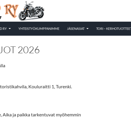
D RY
YHTEISTYÖKUMPPANIMME
JÄSENASIAT
TORI – KERHOTUOTTEE
JOT 2026
lla
ristikahvila, Kouluraitti 1, Turenki.
ee, Aika ja paikka tarkentuvat myöhemmin