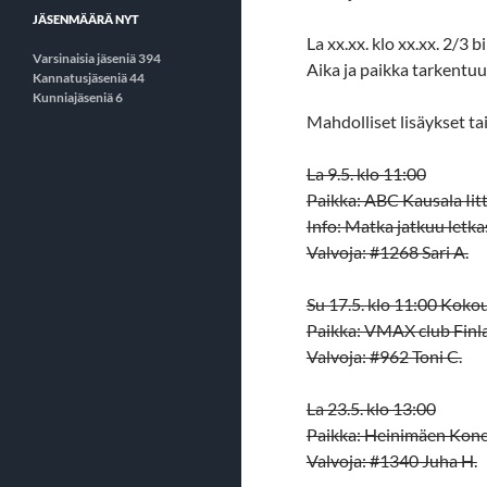
JÄSENMÄÄRÄ NYT
La xx.xx. klo xx.xx. 2/3 bi
Varsinaisia jäseniä 394
Aika ja paikka tarkent
Kannatusjäseniä 44
Kunniajäseniä 6
Mahdolliset lisäykset t
La 9.5. klo 11:00
Paikka: ABC Kausala Iitti
Info: Matka jatkuu letka
Valvoja: #1268 Sari A.
Su 17.5. klo 11:00 Kokou
Paikka: VMAX club Finla
Valvoja: #962 Toni C.
La 23.5. klo 13:00
Paikka: Heinimäen Kone 
Valvoja: #1340 Juha H.