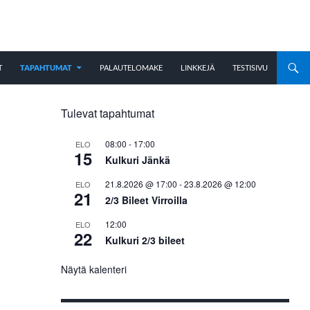
T
TAPAHTUMAT
PALAUTELOMAKE
LINKKEJÄ
TESTISIVU
Tulevat tapahtumat
08:00
-
17:00
ELO
15
Kulkuri Jänkä
21.8.2026 @ 17:00
-
23.8.2026 @ 12:00
ELO
21
2/3 Bileet Virroilla
12:00
ELO
22
Kulkuri 2/3 bileet
Näytä kalenteri