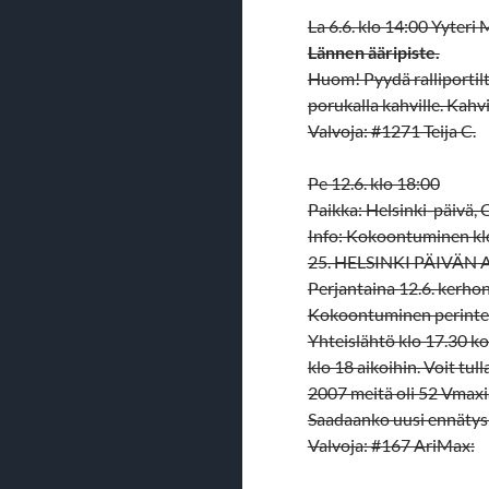
La 6.6. klo 14:00 Yyteri 
Lännen ääripiste.
Huom! Pyydä ralliportilt
porukalla kahville. Kahv
Valvoja: #1271 Teija C.
Pe 12.6. klo 18:00
Paikka: Helsinki-päivä, 
Info: Kokoontuminen kl
25. HELSINKI PÄIVÄN 
Perjantaina 12.6. kerho
Kokoontuminen perintei
Yhteislähtö klo 17.30 k
klo 18 aikoihin. Voit tu
2007 meitä oli 52 Vmax
Saadaanko uusi ennätys
Valvoja: #167 AriMax: