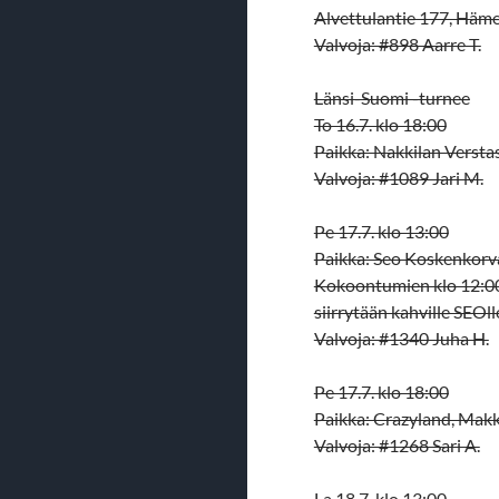
Alvettulantie 177, Häm
Valvoja: #898 Aarre T.
Länsi-Suomi -turnee
To 16.7. klo 18:00
Paikka: Nakkilan Versta
Valvoja: #1089 Jari M.
Pe 17.7. klo 13:00
Paikka: Seo Koskenkorv
Kokoontumien klo 12:00 
siirrytään kahville SEOll
Valvoja: #1340 Juha H.
Pe 17.7. klo 18:00
Paikka: Crazyland, Makk
Valvoja: #1268 Sari A.
La 18.7. klo 13:00