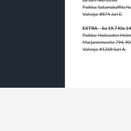
Paikka: Satamakaffila N
Valvoja: #874 Jari E.
EXTRA
–
Su 19.7 Klo 1
Paikka: Hailuodon Helmi
Marjaniementie 794, 90
Valvoja: #1268 Sari A.
Tietosuojaseloste
Voimanlähteenä WordPress