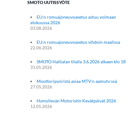
SMOTO UUTISSYÖTE
EU:n romuajoneuvoasetus astuu voimaan
elokuussa 2026
03.08.2026
EU:n romuajoneuvoasetus vihdoin maalissa
22.06.2026
SMOTO Haltialan tilalla 3.6.2026 alkaen klo 18
31.05.2026
Moottoripyöristä asiaa MTV:n aamutv:ssä
27.05.2026
Hymyilevän Motoristin Kevätpäivät 2026
12.05.2026