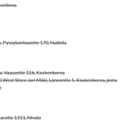
eenlinna
s, Pyssykankaantie 170, Nakkila
a, Vaasantie 316, Koskenkorva
West Store Jari Mäki, Lännentie 5, Koskenkorva, josta
e
aratie 1311, Nivala