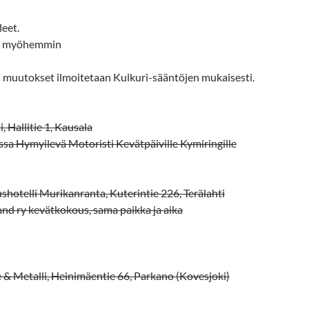
leet.
uu myöhemmin
ai muutokset ilmoitetaan Kulkuri-sääntöjen mukaisesti.
, Hallitie 1, Kausala
ssa Hymyilevä Motoristi Kevätpäiville Kymiringille
shotelli Murikanranta, Kuterintie 226, Terälahti
nd ry kevätkokous, sama paikka ja aika
& Metalli, Heinimäentie 66, Parkano (Kovesjoki)