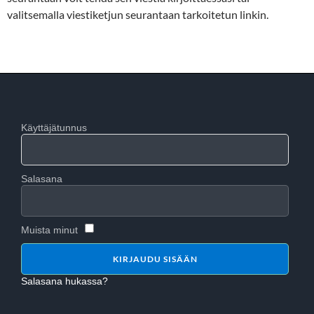
valitsemalla viestiketjun seurantaan tarkoitetun linkin.
Käyttäjätunnus
Salasana
Muista minut
Salasana hukassa?