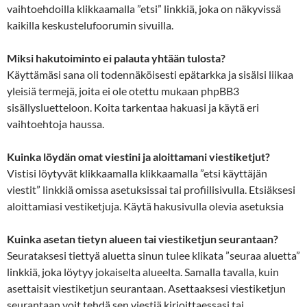
vaihtoehdoilla klikkaamalla ”etsi” linkkiä, joka on näkyvissä
kaikilla keskustelufoorumin sivuilla.
Miksi hakutoiminto ei palauta yhtään tulosta?
Käyttämäsi sana oli todennäköisesti epätarkka ja sisälsi liikaa
yleisiä termejä, joita ei ole otettu mukaan phpBB3
sisällysluetteloon. Koita tarkentaa hakuasi ja käytä eri
vaihtoehtoja haussa.
Kuinka löydän omat viestini ja aloittamani viestiketjut?
Vistisi löytyvät klikkaamalla klikkaamalla ”etsi käyttäjän
viestit” linkkiä omissa asetuksissai tai profiilisivulla. Etsiäksesi
aloittamiasi vestiketjuja. Käytä hakusivulla olevia asetuksia
Kuinka asetan tietyn alueen tai viestiketjun seurantaan?
Seurataksesi tiettyä aluetta sinun tulee klikata ”seuraa aluetta”
linkkiä, joka löytyy jokaiselta alueelta. Samalla tavalla, kuin
asettaisit viestiketjun seurantaan. Asettaaksesi viestiketjun
seurantaan voit tehdä sen viestiä kirjoittaessasi tai