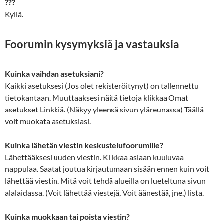
???
Kyllä.
Foorumin kysymyksiä ja vastauksia
Kuinka vaihdan asetuksiani?
Kaikki asetuksesi (Jos olet rekisteröitynyt) on tallennettu
tietokantaan. Muuttaaksesi näitä tietoja klikkaa Omat
asetukset Linkkiä. (Näkyy yleensä sivun yläreunassa) Täällä
voit muokata asetuksiasi.
Kuinka lähetän viestin keskustelufoorumille?
Lähettääksesi uuden viestin. Klikkaa asiaan kuuluvaa
nappulaa. Saatat joutua kirjautumaan sisään ennen kuin voit
lähettää viestin. Mitä voit tehdä alueilla on lueteltuna sivun
alalaidassa. (Voit lähettää viestejä, Voit äänestää, jne.) lista.
Kuinka muokkaan tai poista viestin?