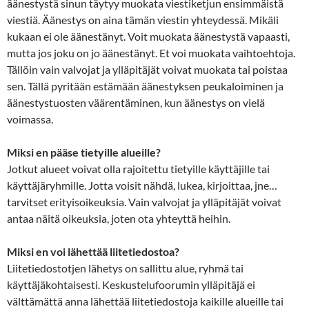
äänestystä sinun täytyy muokata viestiketjun ensimmäistä
viestiä. Äänestys on aina tämän viestin yhteydessä. Mikäli
kukaan ei ole äänestänyt. Voit muokata äänestystä vapaasti,
mutta jos joku on jo äänestänyt. Et voi muokata vaihtoehtoja.
Tällöin vain valvojat ja ylläpitäjät voivat muokata tai poistaa
sen. Tällä pyritään estämään äänestyksen peukaloiminen ja
äänestystuosten väärentäminen, kun äänestys on vielä
voimassa.
Miksi en pääse tietyille alueille?
Jotkut alueet voivat olla rajoitettu tietyille käyttäjille tai
käyttäjäryhmille. Jotta voisit nähdä, lukea, kirjoittaa, jne…
tarvitset erityisoikeuksia. Vain valvojat ja ylläpitäjät voivat
antaa näitä oikeuksia, joten ota yhteyttä heihin.
Miksi en voi lähettää liitetiedostoa?
Liitetiedostotjen lähetys on sallittu alue, ryhmä tai
käyttäjäkohtaisesti. Keskustelufoorumin ylläpitäjä ei
välttämättä anna lähettää liitetiedostoja kaikille alueille tai