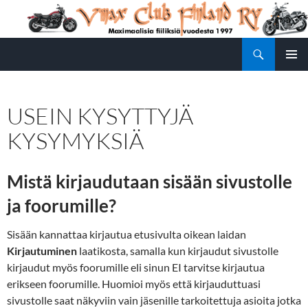
Siirry
sisältöön
Etsi
Vmax Club Finland
ENSISIJ
VALIKK
USEIN KYSYTTYJÄ
KYSYMYKSIÄ
Mistä kirjaudutaan sisään sivustolle
ja foorumille?
Sisään kannattaa kirjautua etusivulta oikean laidan
Kirjautuminen
laatikosta, samalla kun kirjaudut sivustolle
kirjaudut myös foorumille eli sinun EI tarvitse kirjautua
erikseen foorumille. Huomioi myös että kirjauduttuasi
sivustolle saat näkyviin vain jäsenille tarkoitettuja asioita jotka