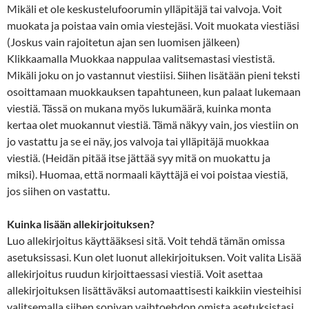
Mikäli et ole keskustelufoorumin ylläpitäjä tai valvoja. Voit
muokata ja poistaa vain omia viestejäsi. Voit muokata viestiäsi
(Joskus vain rajoitetun ajan sen luomisen jälkeen)
Klikkaamalla Muokkaa nappulaa valitsemastasi viestistä.
Mikäli joku on jo vastannut viestiisi. Siihen lisätään pieni teksti
osoittamaan muokkauksen tapahtuneen, kun palaat lukemaan
viestiä. Tässä on mukana myös lukumäärä, kuinka monta
kertaa olet muokannut viestiä. Tämä näkyy vain, jos viestiin on
jo vastattu ja se ei näy, jos valvoja tai ylläpitäjä muokkaa
viestiä. (Heidän pitää itse jättää syy mitä on muokattu ja
miksi). Huomaa, että normaali käyttäjä ei voi poistaa viestiä,
jos siihen on vastattu.
Kuinka lisään allekirjoituksen?
Luo allekirjoitus käyttääksesi sitä. Voit tehdä tämän omissa
asetuksissasi. Kun olet luonut allekirjoituksen. Voit valita Lisää
allekirjoitus ruudun kirjoittaessasi viestiä. Voit asettaa
allekirjoituksen lisättäväksi automaattisesti kaikkiin viesteihisi
valitsemalla siihen sopivan vaihtoehdon omista asetuksistasi.