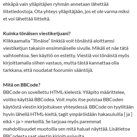
ehkäpä vain ylläpitäjien ryhmän annetaan lähettää
liitetiedostoja. Ota yhteys ylläpitäjään, jos et ole varma miksi
et voi lähettää liitteitä.
Kuinka tönäisen viestiketjuani?
Klikkaamalla ”Tönäise” linkkiä voit tönäistä aloittamsi
viestiketjun takaisin ensimmäiselle sivulle. Mikäli et näe tätä
vaihtoehtoa. Sen käyttö on estetty. Viestiä voi tönäistä myös
kirjoittamalla siihen vastaus, mutta tästä kannattaa olla
tarkkana, että noudatat foorumin sääntöjä.
Mitä on BBCode?
BBCode on sovellettu HTML-kielestä. Ylläpito määrittelee,
voitko käyttää BBCodea. Voit myös itse poistaa BBCoden
käytöstä viestin kirjoituksen yhteydessä. BBCode on tyyliltään
hyvin lähellä HTML-kieltä, tagit ympäröidään hakasuluilla [ ja ]
eikä < ja > merkeillä. Se tarjoaa myös paremmat
mahdollisuudet muotoilla sen mitä haluat näyttää. Lisätietoa
BBCodesta saat viestin kirjoitussivulta.