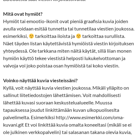
Mitä ovat hymiöt?
Hymiöt tai emootio-ikonit ovat pieniä graafisia kuvia joiden
avulla voidaan esitää tunnetta tai tunnetilaa viestien joukossa.
esimerkiksi,
tarkoittaa iloista ja
tarkoittaa surullista.
Näet täyden listan käytettävistä hymiöistä viestin kirjoituksen
yhteydessä. Ole tarkkana miten näitä käytät, sillä liian monen
hymiön käyttö tekee viestistä helposti lukukelvottoman ja
valvoja voi joko poistaa osan hymiöistä tai koko viestin.
Voinko näyttää kuvia viesteissäni?
Kyllä, voit näyttää kuvia viestien joukossa. Mikäli ylläpito on
sallinut liitetiedostojen lähettämisen. Voit mahdollisesti
lähettää kuvasi suoraan keskustelualueelle. Muussa
tapauksessa joudut linkittämään kuvan ulkopuoliseslta
palvelimelta. Esimerkiksi http://www.esimerkki.com/oma-
kuvani.gif. Et voi linkittää kuvia omalta koneeltasi (mikäli se ei
ole julkinen verkkopalvelin) tai salasanan takana olevia kuvia,