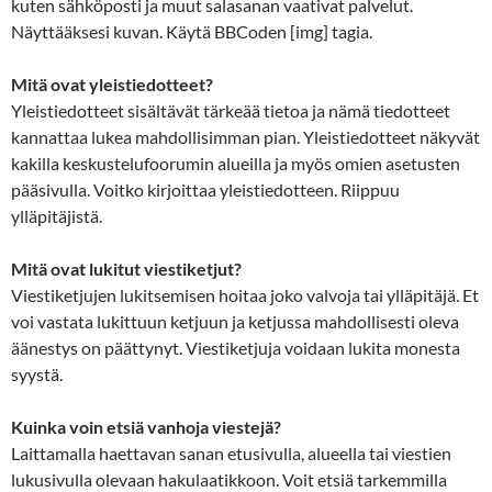
kuten sähköposti ja muut salasanan vaativat palvelut.
Näyttääksesi kuvan. Käytä BBCoden [img] tagia.
Mitä ovat yleistiedotteet?
Yleistiedotteet sisältävät tärkeää tietoa ja nämä tiedotteet
kannattaa lukea mahdollisimman pian. Yleistiedotteet näkyvät
kakilla keskustelufoorumin alueilla ja myös omien asetusten
pääsivulla. Voitko kirjoittaa yleistiedotteen. Riippuu
ylläpitäjistä.
Mitä ovat lukitut viestiketjut?
Viestiketjujen lukitsemisen hoitaa joko valvoja tai ylläpitäjä. Et
voi vastata lukittuun ketjuun ja ketjussa mahdollisesti oleva
äänestys on päättynyt. Viestiketjuja voidaan lukita monesta
syystä.
Kuinka voin etsiä vanhoja viestejä?
Laittamalla haettavan sanan etusivulla, alueella tai viestien
lukusivulla olevaan hakulaatikkoon. Voit etsiä tarkemmilla