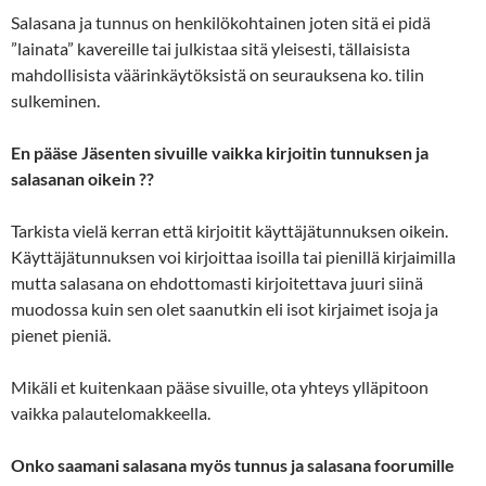
Salasana ja tunnus on henkilökohtainen joten sitä ei pidä
”lainata” kavereille tai julkistaa sitä yleisesti, tällaisista
mahdollisista väärinkäytöksistä on seurauksena ko. tilin
sulkeminen.
En pääse Jäsenten sivuille vaikka kirjoitin tunnuksen ja
salasanan oikein ??
Tarkista vielä kerran että kirjoitit käyttäjätunnuksen oikein.
Käyttäjätunnuksen voi kirjoittaa isoilla tai pienillä kirjaimilla
mutta salasana on ehdottomasti kirjoitettava juuri siinä
muodossa kuin sen olet saanutkin eli isot kirjaimet isoja ja
pienet pieniä.
Mikäli et kuitenkaan pääse sivuille, ota yhteys ylläpitoon
vaikka palautelomakkeella.
Onko saamani salasana myös tunnus ja salasana foorumille