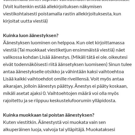
(Voit kuitenkin estää allekirjoituksen näkymisen
viestikohtaisesti poistamalla rastin allekirjoituksesta, kun
kirjoitat uutta viestiä)
Kuinka luon äänestyksen?
Äänestyksen luominen on helppoa. Kun olet kirjoittamassa
viestiä (Tai muokkaat viestiketjun ensimmäistä viestiä) näet
valikossa kohdan Lisää äänestys. (Mikäli tätä ei ole. oikeutesi
eivät todennäköisesti riitä äänsetyksen luomiseen) Sinun tulee
antaa äänestykselle otsikko ja vähintään kaksi vaihtoehtoa
Lisää kaikki vaihtoehdot omille riveillensä. Voit myös antaa
aikarajan, jolloin äänestys päättyy. Änestys ei pääty koskaan,
mikäli asetat ajaksi 0. Vaihtoehtojen määrä voi olla myös
rajoitettu ja se riippuu keskustelufoorumin ylläpidosta.
Kuinka muokkaan tai poistan äänestyksen?
Kuten viestitkin. Äänestystä voi muokata vain sen
alkuperäinen luoja, valvoja tai ylläpitäjä. Muokataksesi