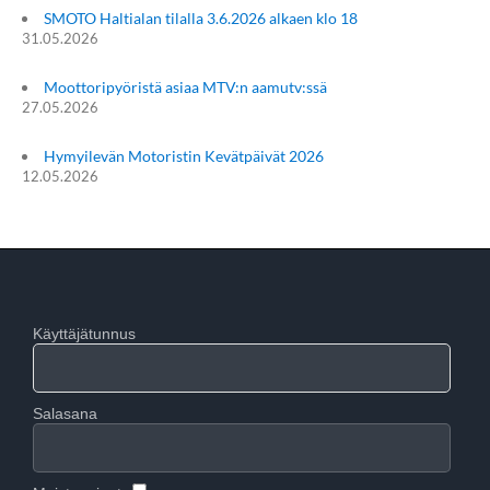
SMOTO Haltialan tilalla 3.6.2026 alkaen klo 18
31.05.2026
Moottoripyöristä asiaa MTV:n aamutv:ssä
27.05.2026
Hymyilevän Motoristin Kevätpäivät 2026
12.05.2026
Käyttäjätunnus
Salasana