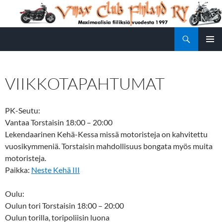
Siirry
sisältöön
Etsi
Vmax Club Finland
ENSISIJ
VALIKK
VIIKKOTAPAHTUMAT
PK-Seutu:
Vantaa Torstaisin 18:00 – 20:00
Lekendaarinen Kehä-Kessa missä motoristeja on kahvitettu
vuosikymmeniä. Torstaisin mahdollisuus bongata myös muita
motoristeja.
Paikka:
Neste Kehä III
Oulu:
Oulun tori Torstaisin 18:00 – 20:00
Oulun torilla, toripoliisin luona