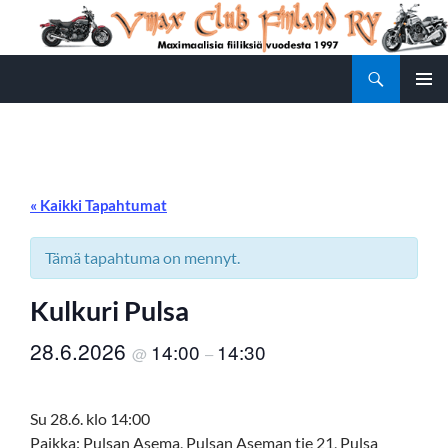
Siirry
sisältöön
Etsi
Vmax Club Finland
ENSISIJ
VALIKK
« Kaikki Tapahtumat
Tämä tapahtuma on mennyt.
Kulkuri Pulsa
28.6.2026
14:00
14:30
@
–
Su 28.6. klo 14:00
Paikka: Pulsan Asema, Pulsan Aseman tie 21, Pulsa