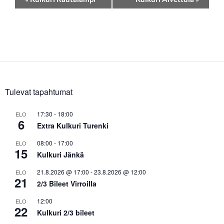
a
p
a
h
t
u
m
a
Tulevat tapahtumat
n
a
17:30
-
18:00
ELO
6
v
Extra Kulkuri Turenki
i
08:00
-
17:00
ELO
g
15
Kulkuri Jänkä
o
21.8.2026 @ 17:00
-
23.8.2026 @ 12:00
ELO
i
21
2/3 Bileet Virroilla
n
t
12:00
ELO
22
i
Kulkuri 2/3 bileet