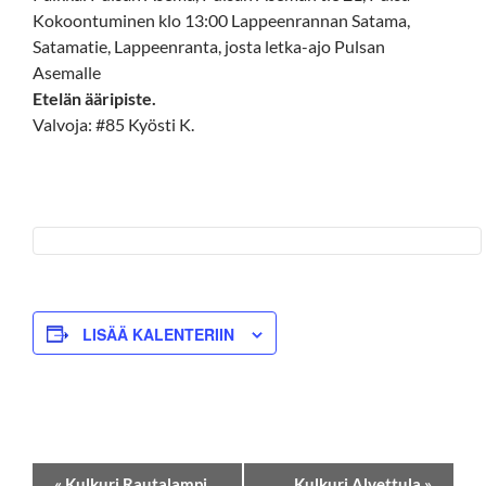
Kokoontuminen klo 13:00 Lappeenrannan Satama,
Satamatie, Lappeenranta, josta letka-ajo Pulsan
Asemalle
Etelän ääripiste.
Valvoja: #85 Kyösti K.
LISÄÄ KALENTERIIN
T
«
Kulkuri Rautalampi
Kulkuri Alvettula
»