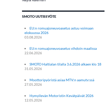
SMOTO UUTISSYÖTE
EU:n romuajoneuvoasetus astuu voimaan
elokuussa 2026
03.08.2026
EU:n romuajoneuvoasetus vihdoin maalissa
22.06.2026
SMOTO Haltialan tilalla 3.6.2026 alkaen klo 18
31.05.2026
Moottoripyöristä asiaa MTV:n aamutv:ssä
27.05.2026
Hymyilevän Motoristin Kevätpäivät 2026
12.05.2026