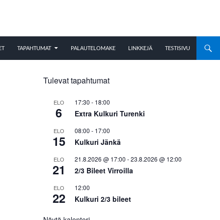
ET
TAPAHTUMAT
PALAUTELOMAKE
LINKKEJÄ
TESTISIVU
Tulevat tapahtumat
17:30
-
18:00
ELO
6
Extra Kulkuri Turenki
08:00
-
17:00
ELO
15
Kulkuri Jänkä
21.8.2026 @ 17:00
-
23.8.2026 @ 12:00
ELO
21
2/3 Bileet Virroilla
12:00
ELO
22
Kulkuri 2/3 bileet
Näytä kalenteri