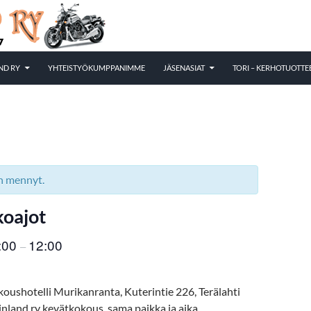
ND RY
YHTEISTYÖKUMPPANIMME
JÄSENASIAT
TORI – KERHOTUOTTE
n mennyt.
koajot
:00
12:00
–
koushotelli Murikanranta, Kuterintie 226, Terälahti
nland ry kevätkokous, sama paikka ja aika